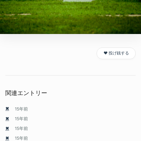
❤️ 投げ銭する
関連エントリー
✖
15年前
✖
15年前
✖
15年前
✖
15年前