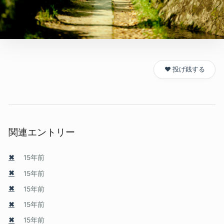
❤️ 投げ銭する
関連エントリー
✖
15年前
✖
15年前
✖
15年前
✖
15年前
✖
15年前