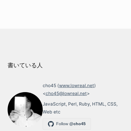
書いている人
cho45 (
www.lowreal.net
)
<
cho45@lowreal.net
>
JavaScript, Perl, Ruby, HTML, CSS,
Web etc
Follow
@cho45