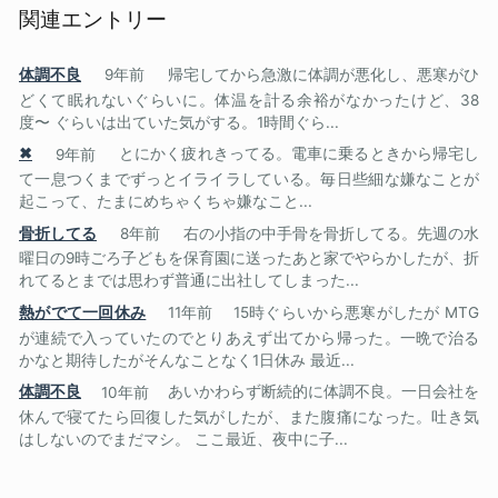
関連エントリー
体調不良
9年前
帰宅してから急激に体調が悪化し、悪寒がひ
どくて眠れないぐらいに。体温を計る余裕がなかったけど、38
度〜 ぐらいは出ていた気がする。1時間ぐら...
✖
9年前
とにかく疲れきってる。電車に乗るときから帰宅し
て一息つくまでずっとイライラしている。毎日些細な嫌なことが
起こって、たまにめちゃくちゃ嫌なこと...
骨折してる
8年前
右の小指の中手骨を骨折してる。先週の水
曜日の9時ごろ子どもを保育園に送ったあと家でやらかしたが、折
れてるとまでは思わず普通に出社してしまった...
熱がでて一回休み
11年前
15時ぐらいから悪寒がしたが MTG
が連続で入っていたのでとりあえず出てから帰った。一晩で治る
かなと期待したがそんなことなく1日休み 最近...
体調不良
10年前
あいかわらず断続的に体調不良。一日会社を
休んで寝てたら回復した気がしたが、また腹痛になった。吐き気
はしないのでまだマシ。 ここ最近、夜中に子...