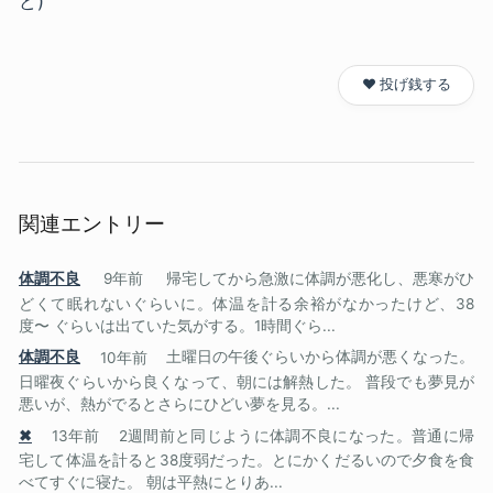
ど)
❤️ 投げ銭する
関連エントリー
体調不良
9年前
帰宅してから急激に体調が悪化し、悪寒がひ
どくて眠れないぐらいに。体温を計る余裕がなかったけど、38
度〜 ぐらいは出ていた気がする。1時間ぐら...
体調不良
10年前
土曜日の午後ぐらいから体調が悪くなった。
日曜夜ぐらいから良くなって、朝には解熱した。 普段でも夢見が
悪いが、熱がでるとさらにひどい夢を見る。...
✖
13年前
2週間前と同じように体調不良になった。普通に帰
宅して体温を計ると38度弱だった。とにかくだるいので夕食を食
べてすぐに寝た。 朝は平熱にとりあ...