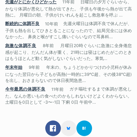
先週がとにかくひどかった
11年前
日曜日の夕方ぐらいから、
かなり体調が悪化して熱が出てきた。 子供も午後から熱が出て高
熱に。 月曜日の朝、子供がけいれんを起こし救急車を呼ぶ ...
断続的に体調不良
10年前
先週火曜日は体調不良で休んだが、
子供も熱を出してひきとることになったので、結局完全には休め
なかった。 鼻炎と喉がすこし痛いぐらいなので耳鼻科...
急激な体調不良
8年前
月曜日20時ぐらいに急激に全身倦怠
感が起こり、だんだん体が重く、21時には寝はじめたがこのとき
はもうほとんど動く気がしないぐらいだった。寒気...
年末年始
9年前
年末の、ちょうどかかりつけの小児科が休み
になった翌日から子どもが高熱(一時的に39℃超、その後38℃超)
を出し、おさまらないので休日夜間急患...
今年最悪の体調不良
11年前
ガチ嘔吐するまで体調が悪化し
た。なんか悪いもの食べたのかもしれないけどよくわからない。
土曜日を0日として -3〜-1日 下痢 0日 午前中...