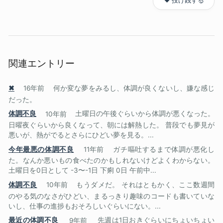
❤️ 投げ銭する
関連エントリー
✖
16年前
何か変な夢をみるし、体調が良くないし、嫌な感じ
だった。
体調不良
10年前
土曜日の午後ぐらいから体調が悪くなった。
日曜夜ぐらいから良くなって、朝には解熱した。 普段でも夢見が
悪いが、熱がでるとさらにひどい夢を見る。...
今年最悪の体調不良
11年前
ガチ嘔吐するまで体調が悪化し
た。なんか悪いもの食べたのかもしれないけどよくわからない。
土曜日を0日として -3〜-1日 下痢 0日 午前中...
体調不良
10年前
もうダメだ。 それはともかく、ここ数週間
のやる気のなさがひどい、まるっきり趣味のコードも書いていな
いし、仕事の進捗もおそろしいぐらいにない。...
最近の体調不良
9年前
先週は1日おきぐらいにちょいちょい