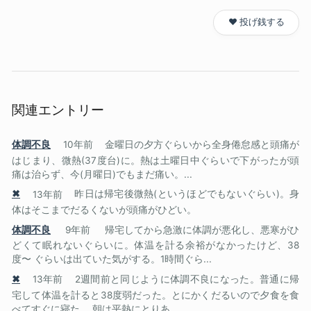
❤️ 投げ銭する
関連エントリー
体調不良
10年前
金曜日の夕方ぐらいから全身倦怠感と頭痛が
はじまり、微熱(37度台)に。熱は土曜日中ぐらいで下がったが頭
痛は治らず、今(月曜日)でもまだ痛い。...
✖
13年前
昨日は帰宅後微熱(というほどでもないぐらい)。身
体はそこまでだるくないが頭痛がひどい。
体調不良
9年前
帰宅してから急激に体調が悪化し、悪寒がひ
どくて眠れないぐらいに。体温を計る余裕がなかったけど、38
度〜 ぐらいは出ていた気がする。1時間ぐら...
✖
13年前
2週間前と同じように体調不良になった。普通に帰
宅して体温を計ると38度弱だった。とにかくだるいので夕食を食
べてすぐに寝た。 朝は平熱にとりあ...