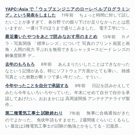
YAPC::Asia で「ウェブエンジニアのローレベルプログラミン
グ」という発表をしました
11年前
ちょっと時間に対して話し
たいことが多すぎて、各分野での掘り下げが足りなかったとは思
いますが、一通り下のほうまで盛りこみました。 電子工学につ...
最近書いたやつをあとで読みなおす用のまとめ
13年前
カメ
ラ・写真関係 「標準レンズ」について 写真のプリント画質と画
角・人間の視力 手ぶれを無視できるシャッタースピード レンズの
解像度限界 デ...
去年のもろもろ
8年前
あんまりたいしたことはできなかった
なという記憶がある。特にソフトウェア方面がとても薄い。 雑感
写真とった枚数が断トツで多い年だった。そうい...
今年やったことを自分で承認する
9年前
日記を読みかえして
みたら今年もいろいろやっていた。年末にせめて自分で自分を承
認してあげたい。おおまかには 高周波関係 アンテナアナライザ製
作...
第二種電気工事士 試験終わり
7年前
無事に合格通知がきた
のでよかった。 免状申請もすませた。2週間後ぐらいにくるらし
い 最近は2種電気工事士の試験の勉強とかをしてる - 氾濫原...