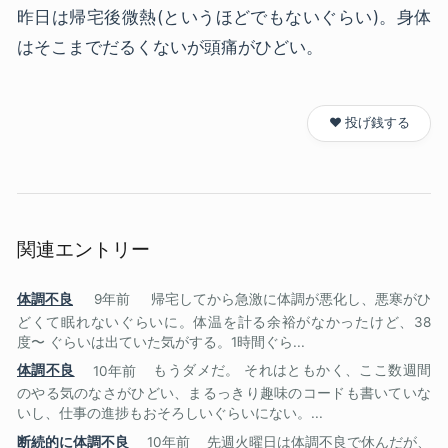
昨日は帰宅後微熱(というほどでもないぐらい)。身体
はそこまでだるくないが頭痛がひどい。
❤️ 投げ銭する
関連エントリー
体調不良
9年前
帰宅してから急激に体調が悪化し、悪寒がひ
どくて眠れないぐらいに。体温を計る余裕がなかったけど、38
度〜 ぐらいは出ていた気がする。1時間ぐら...
体調不良
10年前
もうダメだ。 それはともかく、ここ数週間
のやる気のなさがひどい、まるっきり趣味のコードも書いていな
いし、仕事の進捗もおそろしいぐらいにない。...
断続的に体調不良
10年前
先週火曜日は体調不良で休んだが、