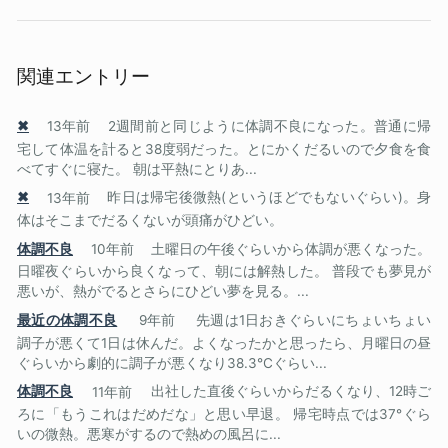
関連エントリー
✖
13年前
2週間前と同じように体調不良になった。普通に帰
宅して体温を計ると38度弱だった。とにかくだるいので夕食を食
べてすぐに寝た。 朝は平熱にとりあ...
✖
13年前
昨日は帰宅後微熱(というほどでもないぐらい)。身
体はそこまでだるくないが頭痛がひどい。
体調不良
10年前
土曜日の午後ぐらいから体調が悪くなった。
日曜夜ぐらいから良くなって、朝には解熱した。 普段でも夢見が
悪いが、熱がでるとさらにひどい夢を見る。...
最近の体調不良
9年前
先週は1日おきぐらいにちょいちょい
調子が悪くて1日は休んだ。よくなったかと思ったら、月曜日の昼
ぐらいから劇的に調子が悪くなり38.3℃ぐらい...
体調不良
11年前
出社した直後ぐらいからだるくなり、12時ご
ろに「もうこれはだめだな」と思い早退。 帰宅時点では37°ぐら
いの微熱。悪寒がするので熱めの風呂に...