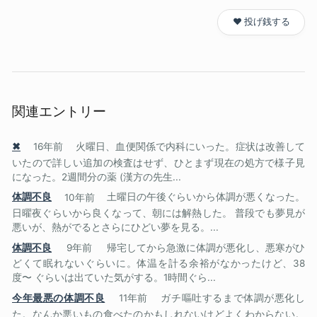
❤️ 投げ銭する
関連エントリー
✖
16年前
火曜日、血便関係で内科にいった。症状は改善して
いたので詳しい追加の検査はせず、ひとまず現在の処方で様子見
になった。2週間分の薬 (漢方の先生...
体調不良
10年前
土曜日の午後ぐらいから体調が悪くなった。
日曜夜ぐらいから良くなって、朝には解熱した。 普段でも夢見が
悪いが、熱がでるとさらにひどい夢を見る。...
体調不良
9年前
帰宅してから急激に体調が悪化し、悪寒がひ
どくて眠れないぐらいに。体温を計る余裕がなかったけど、38
度〜 ぐらいは出ていた気がする。1時間ぐら...
今年最悪の体調不良
11年前
ガチ嘔吐するまで体調が悪化し
た。なんか悪いもの食べたのかもしれないけどよくわからない。