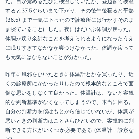
た。目が覚めるたびに検温していたが、昼起きて検温
すると37.5ぐらいまで下がり、その後午後寝ると平熱
(36.5) まで一気に下ったので診療所には行かずそのま
ま寝ていることにした。夜にはだいぶ体調が戻った。
体調が戻り余計なことを考えられるようになったうえ
に眠りすぎてなかなか寝つけなかった。体調が戻って
も元気にはならないことが分かった。
昨年に風邪をひいたときに体温計とかを買ったり、近
くの診療所にかかったりしたので根本的なところで面
倒な思いをしなくて良かった。体温計は、ないと客観
的な判断基準がなくなってしまうので、本当に困る。
自分の判断力を僕はもとから信じていないが、体調が
悪いときの判断力はことさらひどいので、客観的に判
断できる方法がいくつか必要である (体温計・診察な