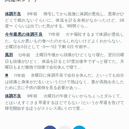
体調不良
9年前
帰宅してから急激に体調が悪化し、悪寒がひ
どくて眠れないぐらいに。体温を計る余裕がなかったけど、38
度〜 ぐらいは出ていた気がする。1時間ぐら...
今年最悪の体調不良
11年前
ガチ嘔吐するまで体調が悪化し
た。なんか悪いもの食べたのかもしれないけどよくわからない。
土曜日を0日として -3〜-1日 下痢 0日 午前中...
風邪
12年前
土曜日午後から頭痛がひどくなり寝た。翌日日曜
日も頭痛がひどく、体温を計ると37度台後半でずっと寝てた。月
曜日もまだ微熱で頭痛で会社休んで寝て...
✖
11年前
水曜日に体調不良で会社を休んだ。といっても自分
は頭痛と身体がだるいというだけで熱はなく、妻が高熱を出した
ために主に子供の面倒を見る必要があっ...
体調不良
9年前
火曜日の午後ぐらいからちょっとダルくて、
とはいえすぐさま早退するほどでもない (というか早退を告げて
帰宅開始するほうがストレス高い) ので普...