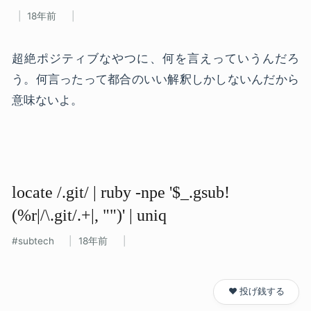
18年前
超絶ポジティブなやつに、何を言えっていうんだろ
う。何言ったって都合のいい解釈しかしないんだから
意味ないよ。
locate /.git/ | ruby -npe '$_.gsub!
(%r|/\.git/.+|, "")' | uniq
subtech
18年前
❤️ 投げ銭する