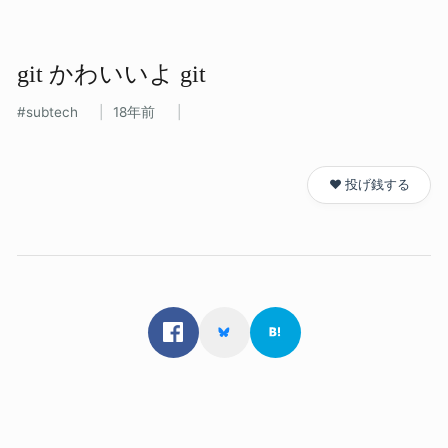
git かわいいよ git
subtech
18年前
❤️ 投げ銭する