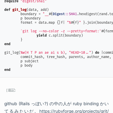
require
"digest/sha1"
def
git_log
(
data, add
)

	boundary = 
"__
#{
Digest
:
:SHA1
.hexdigest(rand.t
	p boundary

	format = data.map {|
f
| 
"%
#{f}
"
 }.join(boundary
`git log --no-color -z --pretty=format:'
#{for
yield
 c.split(boundary)

end
git_log(
%w(H T P an ae ai s b)
, 
"HEAD~10.."
) 
do
 |
comm
	commit_hash, tree_hash, parents, author_name, author_mail, author_date, subject, body = commit

	p subject

end
github (Rails っぽい?) の中の人が ruby binding かい
てるみたいだ。
https://rubyforge.org/projects/grit/