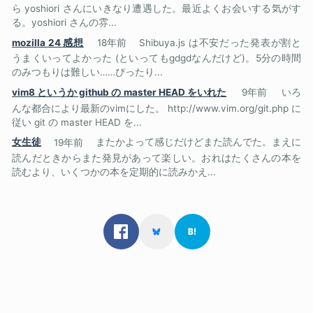
ら yoshiori さんにいきなり遭遇した。最近よくお会いする気がす
る。yoshiori さんの雰...
mozilla 24 感想
18年前
Shibuya.js は不安だった発表が割と
うまくいってよかった (といってもgdgdなんだけど)。5分の時間
のみつもりは難しい……ぴったり...
vim8 というか github の master HEAD をいれた
9年前
いろ
んな都合により最新のvimにした。 http://www.vim.org/git.php に
従い git の master HEAD を...
女生徒
19年前
またかよって感じだけどまた読んでた。まえに
読んだときからまた発見があって楽しい。おれはたくさんの本を
読むより、いくつかの本を定期的に読みかえ...