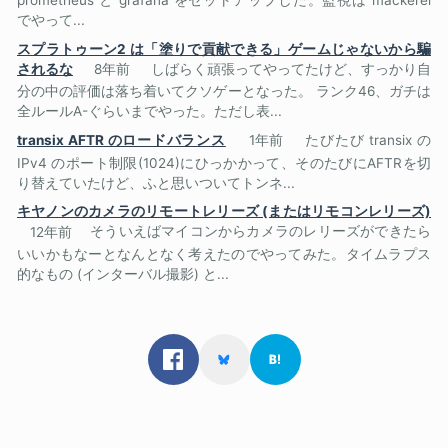
prometheus と grafana をセットアップした。監視は mackerel
でやって...
スプラトゥーン2 は「塗りで貢献できる」ゲームじゃないから騙
されるな
8年前
しばらく頑張ってやってたけど、すっかり自
分の中の評価は落ち着いてクソゲーとなった。 ランク46、ガチは
全ルールA-ぐらいまでやった。ただし表...
transix AFTR のロードバランス
1年前
たびたび transix の
IPv4 のポート制限(1024)にひっかかって、そのたびにAFTRを切
り替えていたけど、ふと思いついてトンネ...
キヤノンのカメラのリモートレリーズ (またはリモコンレリーズ)
12年前
そういえばマイコンからカメラのレリーズができたら
いいかもなーとなんとなく考えたのでやってみた。タイムラプス
的なもの (インターバル撮影) と...