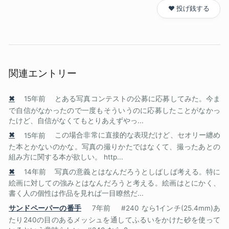
❤️ 投げ銭する
関連エントリー
✖
15年前
とある写真コンテストの公募に応募してみた。今ま
で自信がなかったので一度もそういうのに応募したことがなかっ
たけど、自信がなくてもとりあえずやっ...
✖
15年前
この場合非常に直接的な表現だけど、セオリー纏め
た本とかないのかな。写真の撮りかたではなくて、撮ったあとの
組み方に関する本が欲しい。 http...
✖
14年前
写真の意義とはなんだろうとしばしば考える。特に
絵画に対しての強みとはなんだろうと考える。絵画はとにかく、
書く人の個性は作品を見れば一目瞭然だ...
サンドペーパーの番手
7年前
#240 なら1インチ(25.4mm)あ
たり240の目のあるメッシュを通してふるいをかけた砂を使って