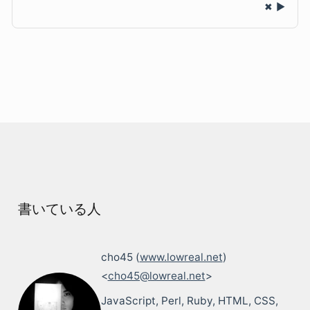
✖
書いている人
cho45 (
www.lowreal.net
)
<
cho45@lowreal.net
>
JavaScript, Perl, Ruby, HTML, CSS,