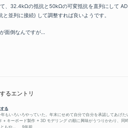
32.4kΩの抵抗と50kΩの可変抵抗を直列にして AD980
抵抗と並列に接続) して調整すれば良いようです。
が面倒なんですが…
するエントリ
認する
年もいろいろやっていた。年末にせめて自分で自分を承認してあげたい
作 + キーボード製作 + 3D モデリング の順に興味がうつりかわり、
もや...
9年前