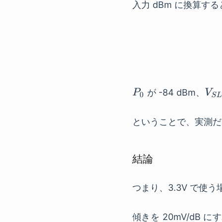
入力 dBm に換算する
が -84 dBm、
ということで、実測だ
結論
つまり、3.3V で使
傾きを 20mV/dB に