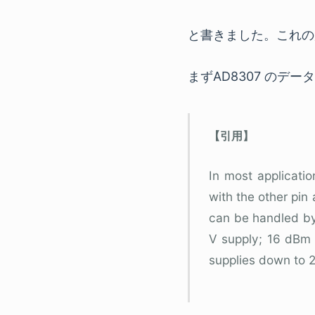
と書きました。これの
まずAD8307 のデ
In most applicatio
with the other pin
can be handled by
V supply; 16 dBm 
supplies down to 2.