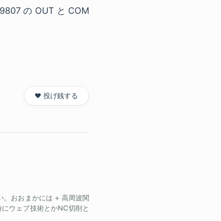
7 の OUT と COM
❤️ 投げ銭する
。おおまかには + 高周波関
同時にウェブ技術とかNC切削と