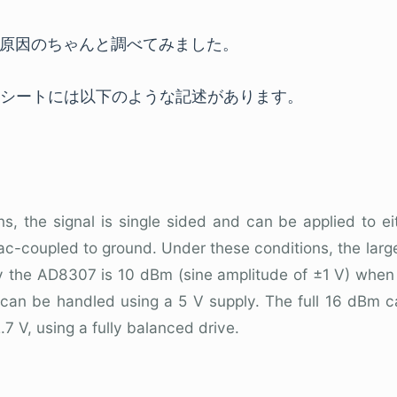
原因のちゃんと調べてみました。
ータシートには以下のような記述があります。
ns, the signal is single sided and can be applied to ei
 ac-coupled to ground. Under these conditions, the large
 the AD8307 is 10 dBm (sine amplitude of ±1 V) when 
can be handled using a 5 V supply. The full 16 dBm c
7 V, using a fully balanced drive.