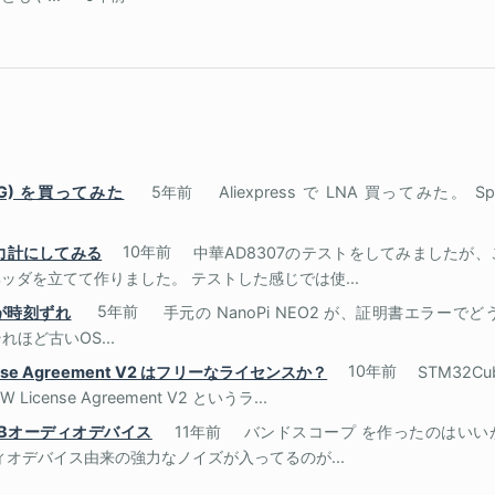
0.8G) を買ってみた
5年前
Aliexpress で LNA 買ってみた。 Specif
電力計にしてみる
10年前
中華AD8307のテストをしてみましたが
ッダを立てて作りました。 テストした感じでは使...
因が時刻ずれ
5年前
手元の NanoPi NEO2 が、証明書エラーでど
それほど古いOS...
icense Agreement V2 はフリーなライセンスか？
10年前
STM32C
W License Agreement V2 というラ...
USBオーディオデバイス
11年前
バンドスコープ を作ったのはいいが、
ディオデバイス由来の強力なノイズが入ってるのが...