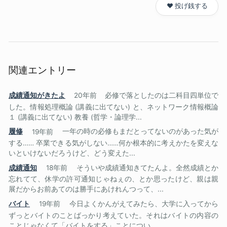
❤️ 投げ銭する
関連エントリー
成績通知がきたよ
20年前
必修で落としたのは二科目四単位で
した。情報処理概論 (講義に出てない) と、ネットワーク情報概論
１ (講義に出てない) 教養 (哲学・論理学...
履修
19年前
一年の時の必修もまだとってないのがあった気が
する…… 卒業できる気がしない……何か根本的に考えかたを変えな
いといけないだろうけど、どう変えた...
成績通知
18年前
そういや成績通知きてたんよ。全然成績とか
忘れてて、休学の許可通知じゃねぇの、とか思ったけど、親は親
展だからお前あてのは勝手にあけれんつって、...
バイト
19年前
今日よくかんがえてみたら、大学に入ってから
ずっとバイトのことばっかり考えていた。それはバイトの内容の
ことじゃなくて「バイトをする」ことについ...