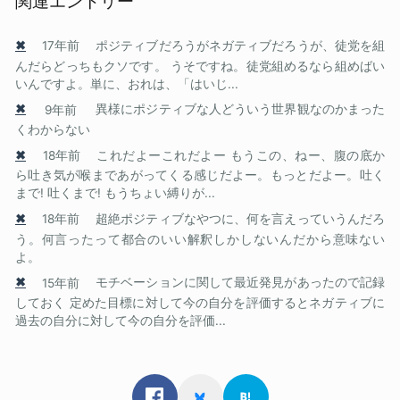
関連エントリー
✖
17年前
ポジティブだろうがネガティブだろうが、徒党を組
んだらどっちもクソです。 うそですね。徒党組めるなら組めばい
いんですよ。単に、おれは、「はいじ...
✖
9年前
異様にポジティブな人どういう世界観なのかまった
くわからない
✖
18年前
これだよーこれだよー もうこの、ねー、腹の底か
ら吐き気が喉まであがってくる感じだよー。もっとだよー。吐く
まで! 吐くまで! もうちょい縛りが...
✖
18年前
超絶ポジティブなやつに、何を言えっていうんだろ
う。何言ったって都合のいい解釈しかしないんだから意味ない
よ。
✖
15年前
モチベーションに関して最近発見があったので記録
しておく 定めた目標に対して今の自分を評価するとネガティブに
過去の自分に対して今の自分を評価...