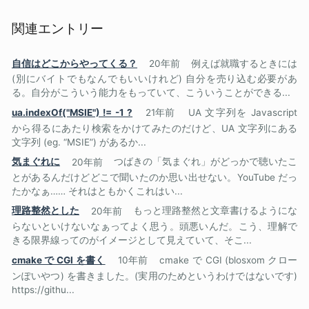
関連エントリー
自信はどこからやってくる？
20年前
例えば就職するときには
(別にバイトでもなんでもいいけれど) 自分を売り込む必要があ
る。自分がこういう能力をもっていて、こういうことができる...
ua.indexOf("MSIE") != -1 ?
21年前
UA 文字列を Javascript
から得るにあたり検索をかけてみたのだけど、UA 文字列にある
文字列 (eg. “MSIE”) があるか...
気まぐれに
20年前
つばきの「気まぐれ」がどっかで聴いたこ
とがあるんだけどどこで聞いたのか思い出せない。YouTube だっ
たかなぁ…… それはともかくこれはい...
理路整然とした
20年前
もっと理路整然と文章書けるようにな
らないといけないなぁってよく思う。頭悪いんだ。こう、理解で
きる限界線ってのがイメージとして見えていて、そこ...
cmake で CGI を書く
10年前
cmake で CGI (blosxom クロー
ンぽいやつ) を書きました。(実用のためというわけではないです)
https://githu...