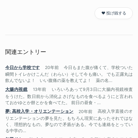
❤️ 投げ銭する
関連エントリー
今日から学校です
20年前
今日もまた腹が痛くて、学校ついた
瞬間トイレかけこんだ（わらい）そして今も痛い。 でも正露丸は
飲んでないよ！ いい腹痛の薬を教えてよ！ 薬の名...
大腸内視鏡
13年前
いろいろあって9月3日に大腸内視鏡検査
をうけた。数日前から消化よさげなものを食べるようにと言われ
ておかゆとか餅とかを食べてた。 前日の昼食・...
夢: 高校入学・オリエンテーション
20年前
高校入学直後のオ
リエンテーションの夢を見た。もちろん現実にあったそれではな
く、理想的なもの。夢なので矛盾がある。今でも連絡をとってい
る中学の...