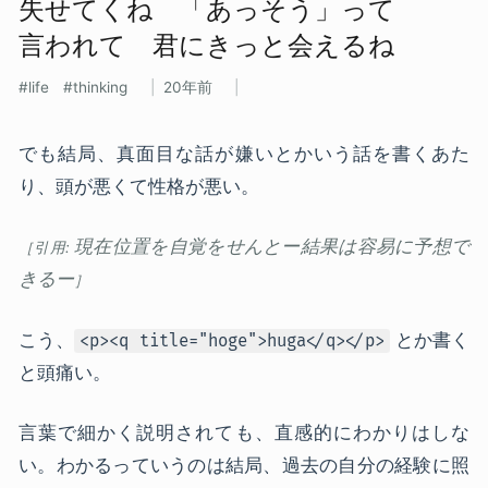
失せてくね ​「あっそう」って​
言われて 君に​きっと​会えるね
life
thinking
20年前
でも結局、真面目な話が嫌いとかいう話を書くあた
り、頭が悪くて性格が悪い。
現在位置を自覚をせんとー結果は容易に予想で
きるー
こう、
とか書く
<p><q title="hoge">huga</q></p>
と頭痛い。
言葉で細かく説明されても、直感的にわかりはしな
い。わかるっていうのは結局、過去の自分の経験に照