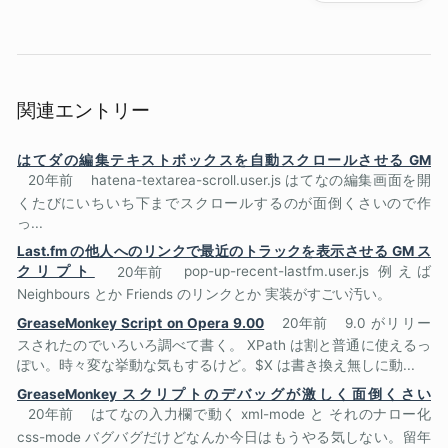
関連エントリー
はてダの編集テキストボックスを自動スクロールさせる GM
20年前
hatena-textarea-scroll.user.js はてなの編集画面を開
くたびにいちいち下までスクロールするのが面倒くさいので作
っ...
Last.fm の他人へのリンクで最近のトラックを表示させる GM ス
クリプト
20年前
pop-up-recent-lastfm.user.js 例えば
Neighbours とか Friends のリンクとか 実装がすごい汚い。
GreaseMonkey Script on Opera 9.00
20年前
9.0 がリリー
スされたのでいろいろ調べて書く。 XPath は割と普通に使えるっ
ぽい。時々変な挙動な気もするけど。$X は書き換え無しに動...
GreaseMonkey スクリプトのデバッグが激しく面倒くさい
20年前
はてなの入力欄で動く xml-mode と それのナロー化
css-mode バグバグだけどなんか今日はもうやる気しない。留年