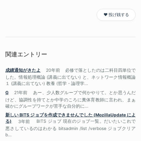
❤️ 投げ銭する
関連エントリー
成績通知がきたよ
20年前
必修で落としたのは二科目四単位で
した。情報処理概論 (講義に出てない) と、ネットワーク情報概論
１ (講義に出てない) 教養 (哲学・論理学...
G
21年前
あー、少人数グループで何かやりて。とか思うんだ
けど、協調性を持てとか中学のころに糞体育教師に言われ、まぁ
確かにグループワークが苦手な自分的に...
新しい BITS ジョブを作成できませんでした (MozillaUpdate によ
る)
3年前
BITS ジョブ 現在のジョブ一覧。だいたいこれで
悪さしているのはわかる bitsadmin /list /verbose ジョブクリア
b...