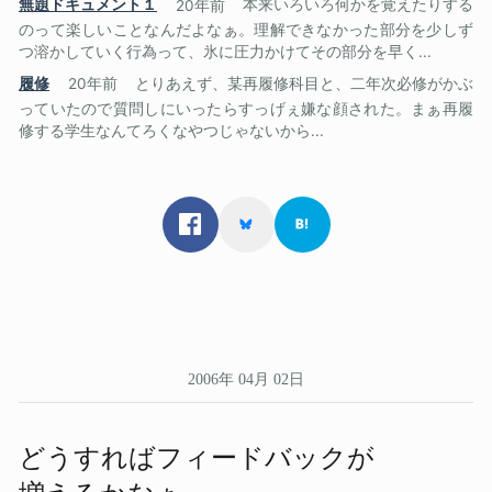
無題ドキュメント１
20年前
本来いろいろ何かを覚えたりする
のって楽しいことなんだよなぁ。理解できなかった部分を少しず
つ溶かしていく行為って、氷に圧力かけてその部分を早く...
履修
20年前
とりあえず、某再履修科目と、二年次必修がかぶ
っていたので質問しにいったらすっげぇ嫌な顔された。まぁ再履
修する学生なんてろくなやつじゃないから...
2006年 04月 02日
どう​すれば​フィードバックが​