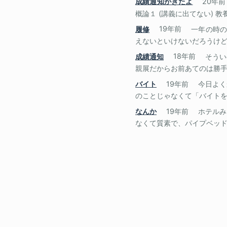
成績通知がきたよ
20年前
概論１ (講義に出てない) 教養
履修
19年前
一年の時の
えないといけないだろうけど、
成績通知
18年前
そうい
親展だからお前あてのは勝手に
バイト
19年前
今日よく
のことじゃなくて「バイトをす
なんか
19年前
ホテルみ
なくて質素で、パイプベッドみ