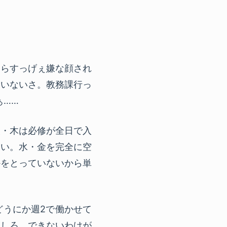
たらすっげぇ嫌な顔され
ていないさ。教務課行っ
ぁ……
火・木は必修が全日で入
ない。水・金を完全に空
かをとっていないから単
どうにか週2で働かせて
トしろ。できないわけが