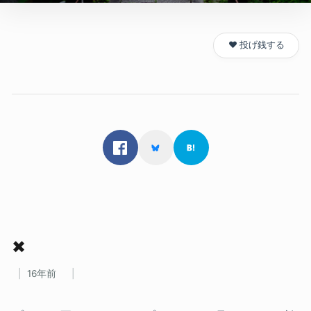
❤️ 投げ銭する
✖
16年前