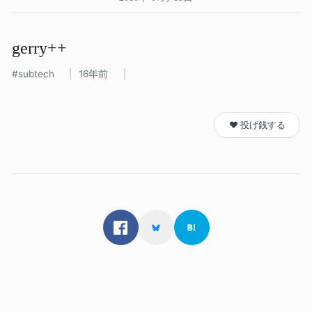
gerry++
subtech
16年前
❤️ 投げ銭する