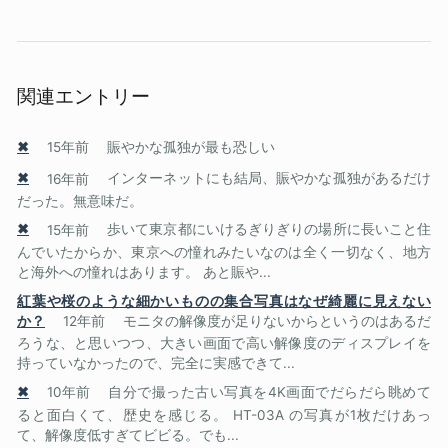
関連エントリー
✖
15年前
賑やかな孤独が最も恐しい
✖
16年前
インターネットにも結局、賑やかな孤独があるだけ
だった。無意味だ。
✖
15年前
歩いて東京都にいけるぎりぎりの場所に長いこと住
んでいたからか、東京への憧れみたいなのは全く一切なく、地方
と海外への憧れはあります。 あと賑や...
紅葉や桜のような細かいものの集合写真はなぜ綺麗に見えない
か？
12年前
モニタの解像度が足りないからというのはあるだ
ろうな、と思いつつ、大きい画面で高い解像度のディスプレイを
持っていなかったので、完全に実感できて...
✖
10年前
自分で撮った古い写真を4K画面でだらだら眺めて
ると面白くて、歴史を感じる。 HT-03A の写真が1枚だけあっ
て、解像度低すぎてビビる。でも...