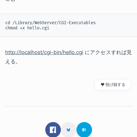
cd /Library/WebServer/CGI-Executables

chmod +x hello.cgi
http://localhost/cgi-bin/hello.cgi
にアクセスすれば見
える。
❤️ 投げ銭する