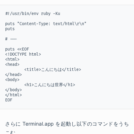
#!/usr/bin/env ruby -Ku

puts "Content-Type: text/html\r\n"

puts

# ---

puts <<EOF

<!DOCTYPE html>

<html>

<head>

	<title>こんにちは</title>

</head>

<body>

	<h1>こんにちは世界</h1>

</body>

</html>

EOF
さらに Terminal.app を起動し以下のコマンドをうち
こむ