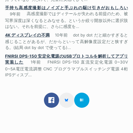
手持ち高感度撮影はノイズと手ぶれの駆け引きがおもしろい
9年前
高感度撮影ではディテールが失われる前提のため、被
写界深度は深くなるとみなせる。というか絞り開放以外に選択肢
はない。それを前提に、さらに感度を...
4K ディスプレイの不満
10年前
dot by dot だと細かすぎると
感じることがあるが、だからといって高解像度設定だと狭すぎ
る。(結局 dot by dot で使ってる)...
FNIRSI DPS-150 安定化電源のUSBプロトコルを解析してアプリ
実装した
1年前
FNIRSI DPS-150 直流安定化電源 0~30V
0~5A電圧電流調整 CNC プログラマブルスイッチング電源 4桁
IPSディスプ...