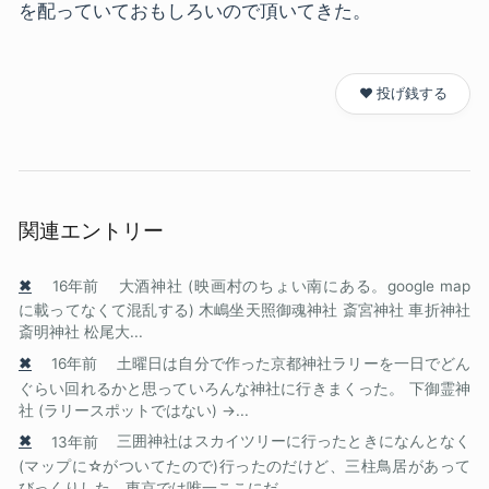
を配っていておもしろいので頂いてきた。
❤️ 投げ銭する
関連エントリー
✖
16年前
大酒神社 (映画村のちょい南にある。google map
に載ってなくて混乱する) 木嶋坐天照御魂神社 斎宮神社 車折神社
斎明神社 松尾大...
✖
16年前
土曜日は自分で作った京都神社ラリーを一日でどん
ぐらい回れるかと思っていろんな神社に行きまくった。 下御霊神
社 (ラリースポットではない) →...
✖
13年前
三囲神社はスカイツリーに行ったときになんとなく
(マップに☆がついてたので)行ったのだけど、三柱鳥居があって
びっくりした。東京では唯一ここにだ...