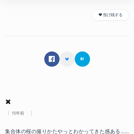
❤️ 投げ銭する
✖
15年前
集合体の桜の撮りかたやっとわかってきた感ある……