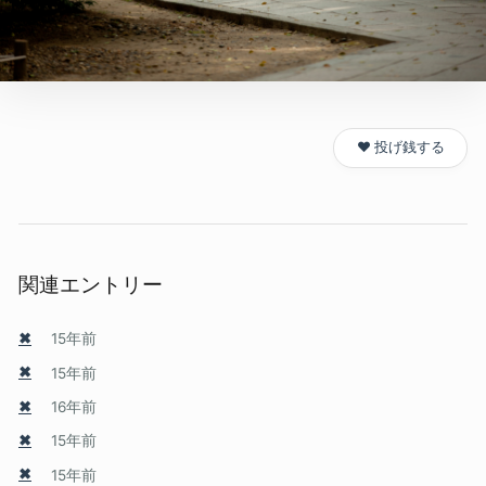
❤️ 投げ銭する
関連エントリー
✖
15年前
✖
15年前
✖
16年前
✖
15年前
✖
15年前