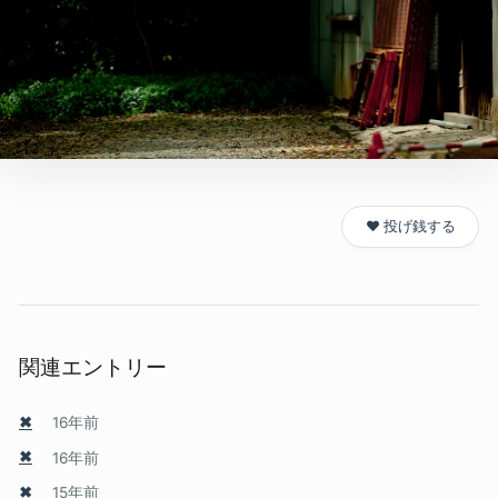
❤️ 投げ銭する
関連エントリー
✖
16年前
✖
16年前
✖
15年前