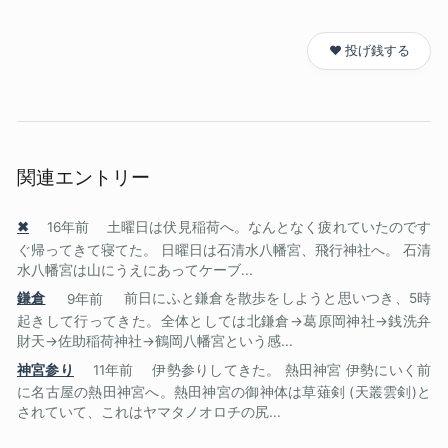
❤️ 投げ銭する
関連エントリー
✖
16年前
土曜日は伏見稲荷へ。なんとなく疲れていたのです
ぐ帰ってきて寝てた。 日曜日は石清水八幡宮、飛行神社へ。 石清
水八幡宮は山にうえにあってケーブ...
鎌倉
9年前
前日にふと鎌倉を散歩をしようと思いつき、5時
起きして行ってきた。全体としては北鎌倉→葛原岡神社→銭洗弁
財天→佐助稲荷神社→鶴岡八幡宮という感...
神宮参り
11年前
伊勢参りしてきた。 熱田神宮 伊勢にいく前
に名古屋の熱田神宮へ。熱田神宮の御神体は草薙剣 (天叢雲剣)と
されていて、これはヤマタノオロチの尻...