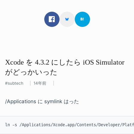
Xcode を​ 4.3.2 に​したら​ iOS Simulator
が​どっか​いった
subtech
14年前
/Applications に symlink はった
ln -s /Applications/Xcode.app/Contents/Developer/Plat