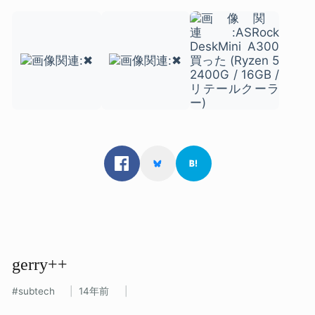
gerry++
subtech
14年前