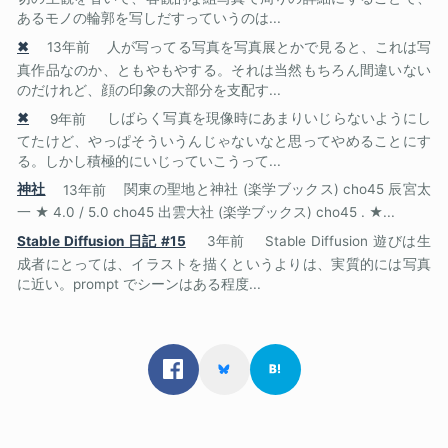
あるモノの輪郭を写しだすっていうのは...
✖
13年前
人が写ってる写真を写真展とかで見ると、これは写
真作品なのか、ともやもやする。それは当然もちろん間違いない
のだけれど、顔の印象の大部分を支配す...
✖
9年前
しばらく写真を現像時にあまりいじらないようにし
てたけど、やっぱそういうんじゃないなと思ってやめることにす
る。しかし積極的にいじっていこうって...
神社
13年前
関東の聖地と神社 (楽学ブックス) cho45 辰宮太
一 ★ 4.0 / 5.0 cho45 出雲大社 (楽学ブックス) cho45 . ★...
Stable Diffusion 日記 #15
3年前
Stable Diffusion 遊びは生
成者にとっては、イラストを描くというよりは、実質的には写真
に近い。prompt でシーンはある程度...