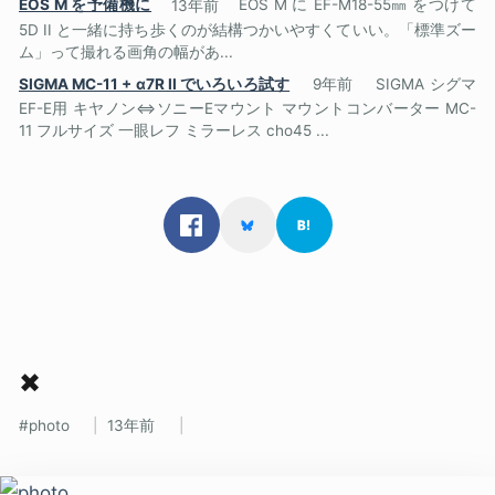
EOS M を予備機に
13年前
EOS M に EF-M18-55㎜ をつけて
5D II と一緒に持ち歩くのが結構つかいやすくていい。「標準ズー
ム」って撮れる画角の幅があ...
SIGMA MC-11 + α7R II でいろいろ試す
9年前
SIGMA シグマ
EF-E用 キヤノン⇔ソニーEマウント マウントコンバーター MC-
11 フルサイズ 一眼レフ ミラーレス cho45 ...
✖
photo
13年前