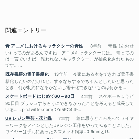
関連エントリー
青 アニメにおけるキャラクターの青性
8年前
青性 (あおせ
い) ってのがあるんですね、アニメキャラクターには。 青っての
は一言でいえば「報われないキャラクター」が抽象化されたもの
です。...
既存書籍の電子書籍化
13年前
今家にある本をできれば電子書
籍化したいのだけれど、するならするでちゃんとしたいと思った
とき、何が制約になるかないし電子化できないものは何かを...
スケートボード はじめて60～90日
4年前
スケボーちょうど
90日目 プッシュすらろくにできなかったことを考えると成長して
いる…… pic.twitter.com/DYe5RC4it9...
UV レジン手芸 - 花と蝶
7年前
急に思うところあってワイヤ
ーワークをメインとしたUVレジン工作をやってみることにした。
ワイヤーは手元にあったスズメッキ銅線φ0.6mmとU...