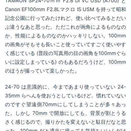
TAMRON SP24-70ｍｍ F2.8 Di VC USD (A700) と
Canon EF100mm F2.8Lマクロ IS USM を持って昭和
記念公園に行ってみたけれど、使い比べてみるとだい
ぶ違うなあと思った。ただこれが画角によるものなの
か、性能によるものなのかハッキリしない。100mm
の画角がそもそも長いこと使っていてすごく使いやす
く感じている (普段の写真用の目の画角を100mmぐら
いに設定しまっている) のもあるだろうけど、100mm
のほうが撮っていて楽しかった。
24-70 は意識的に、今まであまり使っていない 24-
35mm らへんを使おうとしているけど、慣れていない
のですぐ望遠側70mmにしてしまうことが多々あっ
た。しかし 70mm で開放にしても、背景が割とうる
さく感じるので、撮りかたを変えないと駄目だなと思
った。100mm だと適当に撮っても気持ちいいんだけ