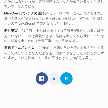
んかかぶるというか、方向が違うのになんか似ているなぁと感じ
ていて、なんでだろ...
MicroVert アンテナの設計ツール
12年前
なんかエクセルで計
算できるのがでまわっているっぽいのだけれど、HTML で計算し
たいので JavaScript で書きなおした。 http:...
夢と現実
18年前
おれは言語によって思考が制限されるとは考
えていない。これは高校のときに結論を出してから変わっていな
い。結論を出したのは改装工事中の小田急成城...
無題ドキュメント１
20年前
本来いろいろ何かを覚えたりする
のって楽しいことなんだよなぁ。理解できなかった部分を少しず
つ溶かしていく行為って、氷に圧力かけてその部分を早く...