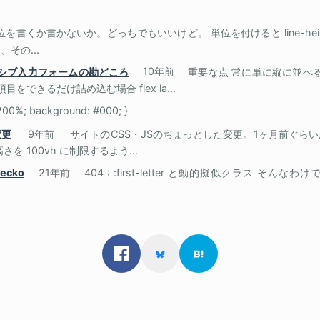
位を書くか書かないか。どっちでもいいけど。 単位を付けると line-he
その...
スポンシブ入力フォームの勘どころ
10年前
重要な点 常に単に縦に並べるだけな
をできるだけ詰め込む場合 flex la...
 200%; background: #000; }
変更
9年前
サイトのCSS・JSのちょっとした変更。1ヶ月前ぐら
を 100vh に制限するよう...
Gecko
21年前
404 : :first-letter と動的擬似クラス そ