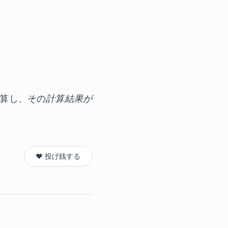
計算し、その
計算結果が
❤️ 投げ銭する