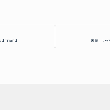
dd friend
未練、い