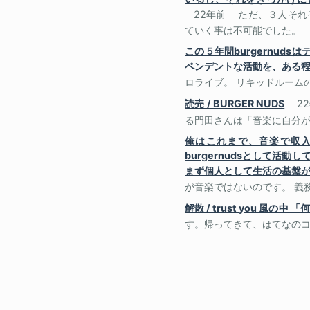
22年前
ただ、３人それ
ていく事は不可能でした。
この５年間burgernu
ペンデントな活動を、ある
ロライブ。 リキッドルームの
読売 / BURGER NUDS
2
る門田さんは「音楽に自分が
俺はこれまで、音楽で収
burgernudsとして
まず個人として生活の基盤
が音楽ではないのです。 義
解散 / trust you 風
す。帰ってきて、はてなのコ