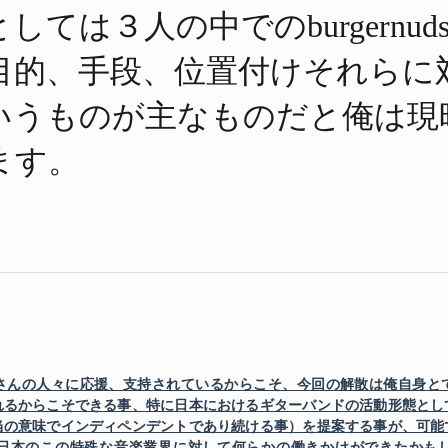
しては​３人の​中での​burgernud
目的、​手段、​位置付けそれらに​
う​ものが​主な​ものだと​俺は​現
ます。
さんの人々に応援、支持されているからこそ、今回の解散は俺自身と
れるからこそできる事、特に日本におけるギターバンドの活動形態とし
当の意味でインディペンデントであり続ける事）を提案する事が、可能
日本のこの特殊な音楽業界に対して何らかの働きかけができたかも