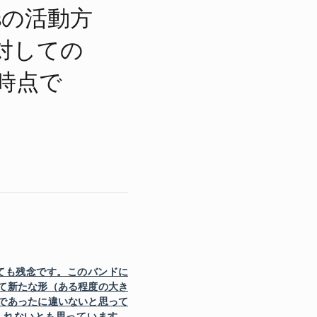
sの​活動方​
対しての​
時点で​
ても残念です。このバンドに
て新たな形（ある程度の大き
であったに違いないと思って
しれないとも思っています。