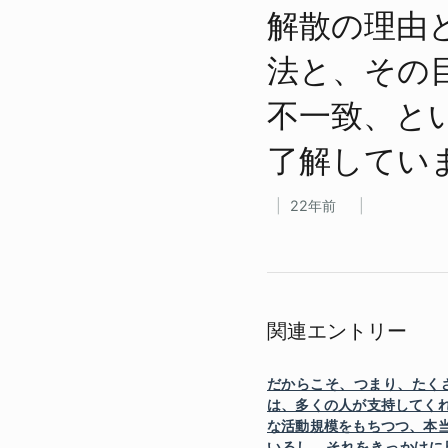
解散の​理由と​
法と、​その​
不一致、と​い
了解してい
22年前
関連エントリー
だからこそ、つまり、たく
は、多くの人が支持してく
な活動規模をもちつつ、本
いるし、それをきっかけに