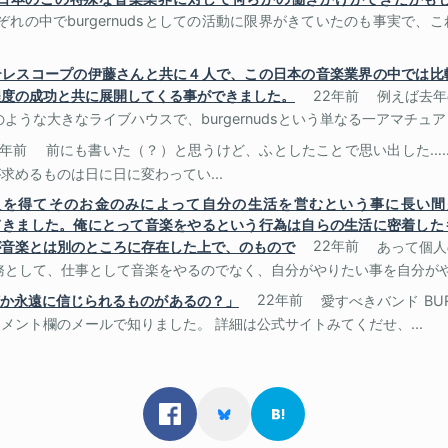
ぞれの中でburgernudsとしての活動に限界がきていたのも事実で、
dsはテレスコープの伊藤さんと共に４人で、この日本の音楽業界の中では
程度の成功と共に展開してくる事ができました。
22年前
例えば去年
ような大きなライブハウスで、burgernudsという単なる一アマチュアミ
2年前
前にも書いた（？）と思うけど、ふとしたことで思い出した…
求めるものは日に日に変わってい...
入を得てそのお金のみによって自分の生活を営むという事に長い間
活動してきました。俺にとって音楽をやるという行為は自らの生活に密着し
が音楽とは別のところに存在した上で、のもので
22年前
あって個人
務として、仕事として音楽をやるのでなく、自分がやりたい事を自分がやり
の中 「何か永遠に信じられるものがあるの？」
22年前
愛すべきバンド BUR
メント欄のメールで知りました。 詳細は公式サイトみてくだせ、...