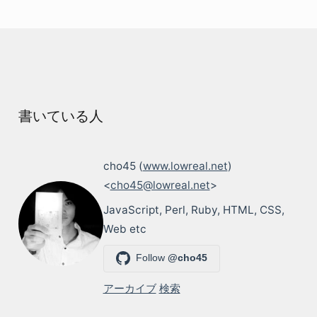
書いている人
cho45 (
www.lowreal.net
)
<
cho45@lowreal.net
>
JavaScript, Perl, Ruby, HTML, CSS,
Web etc
Follow
@cho45
アーカイブ
検索