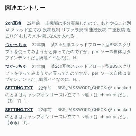
関連エントリー
2ch互換
22年前
主機能は多分実装したので、あとやること列
挙 スレッド立て杉 投稿規制 リファラ規制 連続投稿 二重投稿 過
去ログ むしろメル欄になんか入れる...
つかっちゃ
22年前
某2ch互換スレッドフロート型BBSスクリ
プトを使ってみようかと弄ってたのですが、perl ソース自体はタ
ブインデントだし綺麗イイなのに、H...
つかっちゃ
22年前
某2ch互換スレッドフロート型BBSスクリ
プトを使ってみようかと弄ってたのですが、perl ソース自体はタ
ブインデントだし綺麗イイなのに、H...
SETTING.TXT
22年前
BBS_PASSWORD_CHECK が checked
のときはキャップオンリースレ立て？ ν速＋は checked だし。
【∑(゜Д゜...
SETTING.TXT
22年前
BBS_PASSWORD_CHECK が checked
のときはキャップオンリースレ立て？ ν速＋は checked だし。
【��(゜Д...