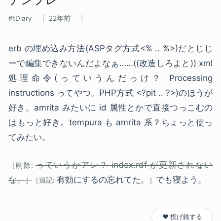
tDiary
22年前
erb の埋め込み方法(ASPタグ方式<% .. %>)だとじじ
ーで編集できないんだよなぁ……((改造しろよと)) xml
処理命令(っていうんだっけ？ Processing
instructions ってやつ。PHP方式 <?pit .. ?>)のほうが
好き。amrita みたいに id 属性とかで直接つっこむの
はもっと好き。tempura も amrita 系？ちょっと使っ
てみたい。
っていうかアレ？ index.rdf が更新されない
な。
有効にするの忘れてた。
でも寝よう。
❤️ 投げ銭する