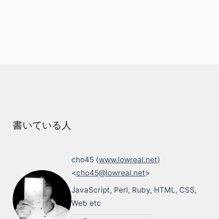
書いている人
cho45 (
www.lowreal.net
)
<
cho45@lowreal.net
>
JavaScript, Perl, Ruby, HTML, CSS,
Web etc