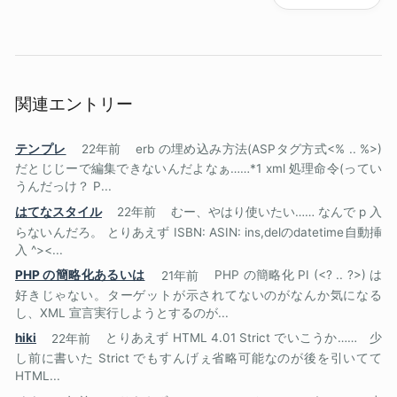
関連エントリー
テンプレ
22年前
erb の埋め込み方法(ASPタグ方式<% .. %>)
だとじじーで編集できないんだよなぁ……*1 xml 処理命令(ってい
うんだっけ？ P...
はてなスタイル
22年前
むー、やはり使いたい…… なんで p 入
らないんだろ。 とりあえず ISBN: ASIN: ins,delのdatetime自動挿
入 ^><...
PHP の簡略化あるいは
21年前
PHP の簡略化 PI (<? .. ?>) は
好きじゃない。ターゲットが示されてないのがなんか気になる
し、XML 宣言実行しようとするのが...
hiki
22年前
とりあえず HTML 4.01 Strict でいこうか…… 少
し前に書いた Strict でもすんげぇ省略可能なのが後を引いてて
HTML...