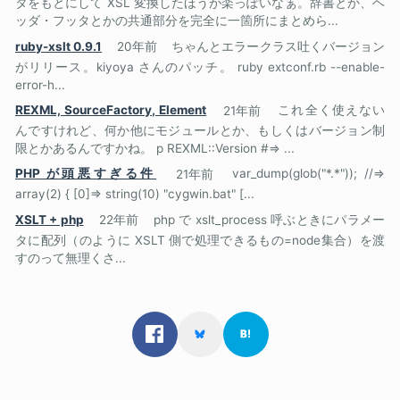
タをもとにして XSL 変換したほうが楽っぽいなぁ。辞書とか、ヘ
ッダ・フッタとかの共通部分を完全に一箇所にまとめら...
ruby-xslt 0.9.1
20年前
ちゃんとエラークラス吐くバージョン
がリリース。kiyoya さんのパッチ。 ruby extconf.rb --enable-
error-h...
REXML, SourceFactory, Element
21年前
これ全く使えない
んですけれど、何か他にモジュールとか、もしくはバージョン制
限とかあるんですかね。 p REXML::Version #=> ...
PHP が頭悪すぎる件
21年前
var_dump(glob("*.*")); //=>
array(2) { [0]=> string(10) "cygwin.bat" [...
XSLT + php
22年前
php で xslt_process 呼ぶときにパラメー
タに配列（のように XSLT 側で処理できるもの=node集合）を渡
すのって無理くさ...