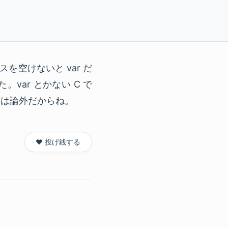
を空けないと var だ
ar とかない C で
かは論外だからね。
❤️ 投げ銭する