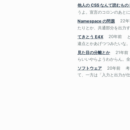
他人の CSS なんて読むも
うよ。宣言のコロンのあと
Namespace の問題
22
たりとか、共通部分を出力する
てきとう E4X
20年前
違点とかあげつつみたいな。XP
見た目の分離とか
21年前
らいいやらようわからん。全角スペ
ソフトウェア
20年前
考
て、一方は「入力と出力が仕様