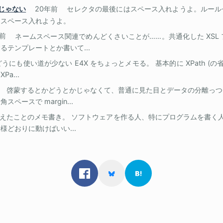
のじゃない
20年前
セレクタの最後にはスペース入れようよ。ルール
にスペース入れようよ。
年前
ネームスペース関連でめんどくさいことが……。共通化した XSL
テンプレートとか書いて...
どうにも使い道が少ない E4X をちょっとメモる。 基本的に XPath (
a...
啓蒙するとかどうとかじゃなくて、普通に見た目とデータの分離っつ
ースで margin...
えたことのメモ書き。 ソフトウェアを作る人、特にプログラムを書く
どおりに動けばいい...