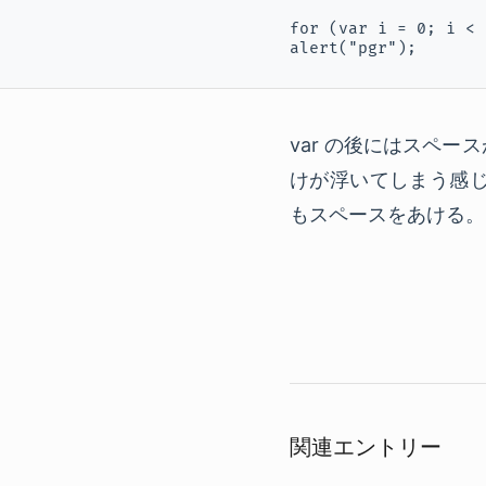
for (var i = 0; i < 
alert("pgr");
var の後にはスペー
けが浮いてしまう感じ
もスペースをあける。
関連エントリー