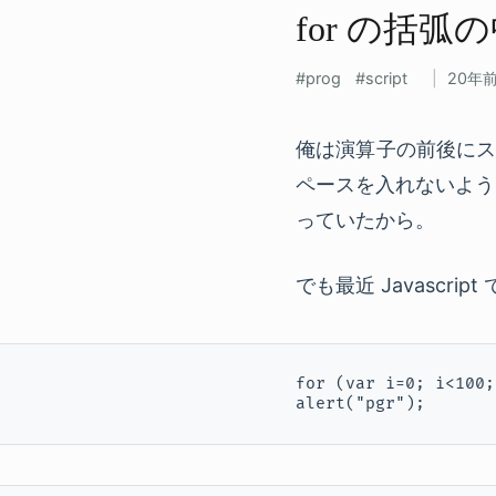
for の​括弧
prog
script
20年
俺は演算子の前後にス
ペースを入れないよう
っていたから。
でも最近 Javascr
for (var i=0; i<100;
alert("pgr");