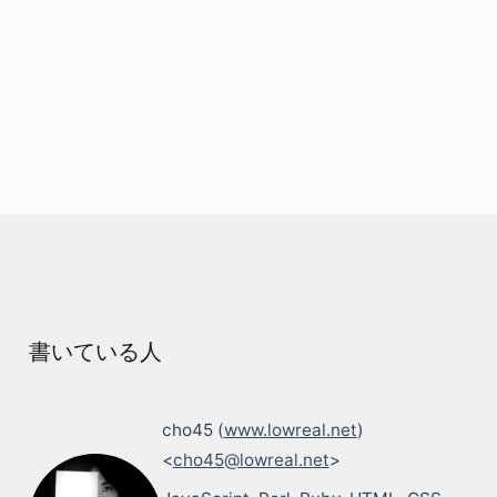
書いている人
cho45 (
www.lowreal.net
)
<
cho45@lowreal.net
>