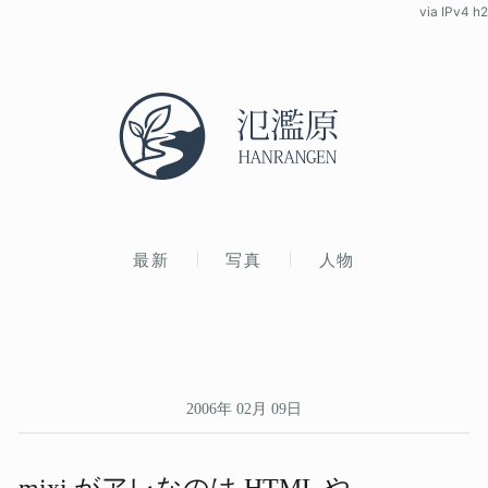
via IPv4 h2
最新
写真
人物
2006年 02月 09日
mixi が​アレなのは​ HTML や​