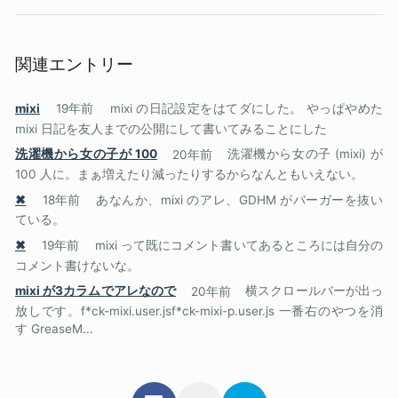
関連エントリー
mixi
19年前
mixi の日記設定をはてダにした。 やっぱやめた
mixi 日記を友人までの公開にして書いてみることにした
洗濯機から女の子が 100
20年前
洗濯機から女の子 (mixi) が
100 人に。まぁ増えたり減ったりするからなんともいえない。
✖
18年前
あなんか、mixi のアレ、GDHM がバーガーを抜い
ている。
✖
19年前
mixi って既にコメント書いてあるところには自分の
コメント書けないな。
mixi が3カラムでアレなので
20年前
横スクロールバーが出っ
放しです。f*ck-mixi.user.jsf*ck-mixi-p.user.js 一番右のやつを消
す GreaseM...