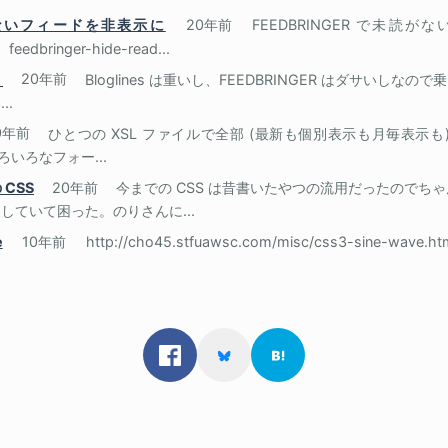
読がないフィードを非表示に
20年前
FEEDBRINGER で未読
dbringer-hide-read...
。
20年前
Bloglines は重いし、FEEDBRINGER はダサいしなので乗り換
..
0年前
ひとつの XSL ファイルで全部 (最新も個別表示も月毎表示
いろいろなフォー...
の CSS
20年前
今までの CSS は昔書いたやつの流用だったのでちゃんと
していて困った。のりさんに...
e
10年前
http://cho45.stfuawsc.com/misc/css3-sine-w