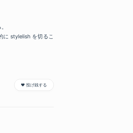
る。
stylelish を切るこ
❤️ 投げ銭する