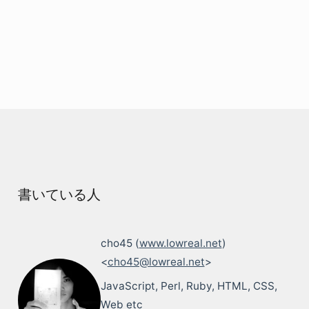
書いている人
cho45 (
www.lowreal.net
)
<
cho45@lowreal.net
>
JavaScript, Perl, Ruby, HTML, CSS,
Web etc