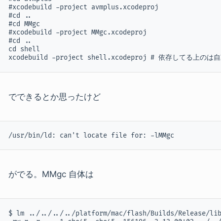
#xcodebuild -project avmplus.xcodeproj

#cd ..

#cd MMgc

#xcodebuild -project MMgc.xcodeproj

#cd ..

cd shell

xcodebuild -project shell.xcodeproj # 依存してる上の
でできるとか思ったけど
/usr/bin/ld: can't locate file for: -lMMgc
がでる。MMgc 自体は
$ lm ../../../../platform/mac/flash/Builds/Release/lib