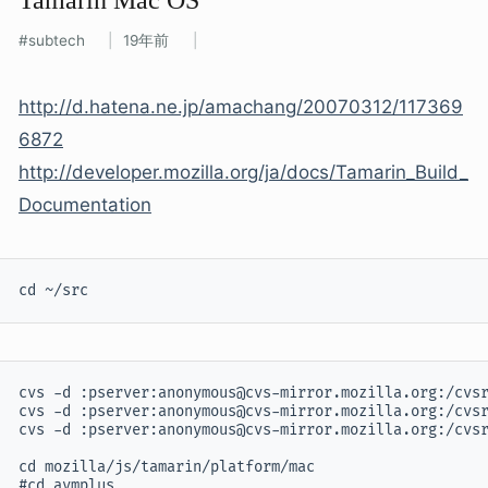
subtech
19年前
http://d.hatena.ne.jp/amachang/20070312/117369
6872
http://developer.mozilla.org/ja/docs/Tamarin_Build_
Documentation
cd ~/src
cvs -d :pserver:anonymous@cvs-mirror.mozilla.org:/cvsr
cvs -d :pserver:anonymous@cvs-mirror.mozilla.org:/cvsr
cvs -d :pserver:anonymous@cvs-mirror.mozilla.org:/cvsr
cd mozilla/js/tamarin/platform/mac

#cd avmplus
