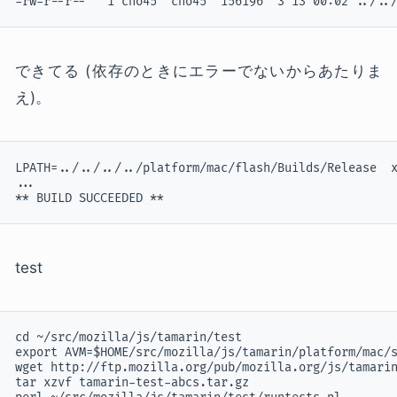
-rw-r--r--   1 cho45  cho45  156196  3 13 00:02 ../..
できてる (依存のときにエラーでないからあたりま
え)。
LPATH=../../../../platform/mac/flash/Builds/Release  x
...

** BUILD SUCCEEDED **
test
cd ~/src/mozilla/js/tamarin/test

export AVM=$HOME/src/mozilla/js/tamarin/platform/mac/s
wget http://ftp.mozilla.org/pub/mozilla.org/js/tamarin
tar xzvf tamarin-test-abcs.tar.gz
