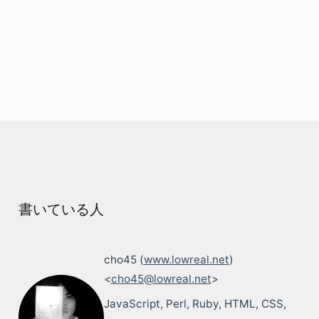
書いている人
cho45 (
www.lowreal.net
)
<
cho45@lowreal.net
>
JavaScript, Perl, Ruby, HTML, CSS,