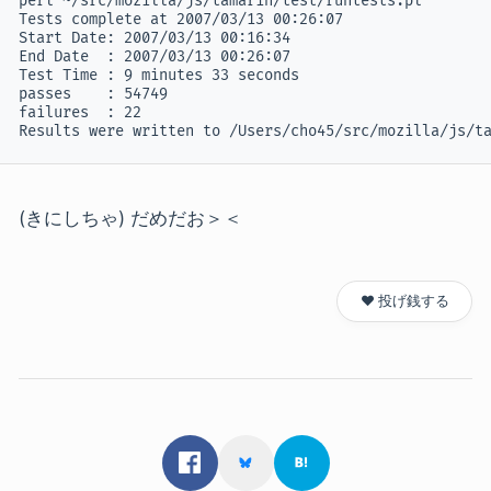
perl ~/src/mozilla/js/tamarin/test/runtests.pl

Tests complete at 2007/03/13 00:26:07

Start Date: 2007/03/13 00:16:34

End Date  : 2007/03/13 00:26:07

Test Time : 9 minutes 33 seconds

passes    : 54749

failures  : 22

Results were written to /Users/cho45/src/mozilla/js/t
(きにしちゃ) だめだお＞＜
❤️ 投げ銭する