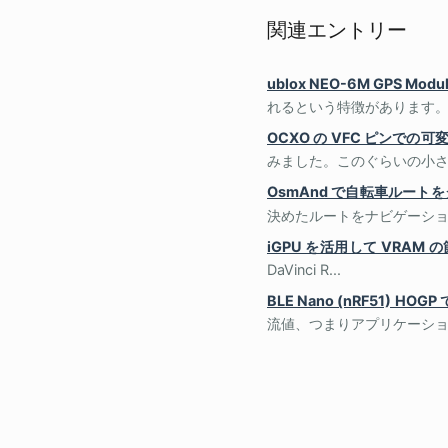
関連エントリー
ublox NEO-6M GPS Modu
れるという特徴があります。 u
OCXO の VFC ピンでの可変
みました。このぐらいの小さな OC
OsmAnd で自転車ルー
決めたルートをナビゲーション
iGPU を活用して VRAM 
DaVinci R...
BLE Nano (nRF51) H
流値、つまりアプリケーショ