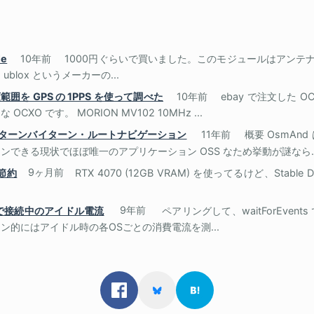
le
10年前
1000円ぐらいで買いました。このモジュールはアンテナ
blox というメーカーの...
範囲を GPS の 1PPS を使って調べた
10年前
ebay で注文した 
XO です。 MORION MV102 10MHz ...
トをターンバイターン・ルートナビゲーション
11年前
概要 OsmAn
できる現状でほぼ唯一のアプリケーション OSS なため挙動が謎なら..
の節約
9ヶ月前
RTX 4070 (12GB VRAM) を使ってるけど、Stable Dif
OGP で接続中のアイドル電流
9年前
ペアリングして、waitForEven
ン的にはアイドル時の各OSごとの消費電流を測...