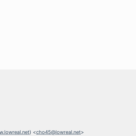
.lowreal.net
) <
cho45@lowreal.net
>