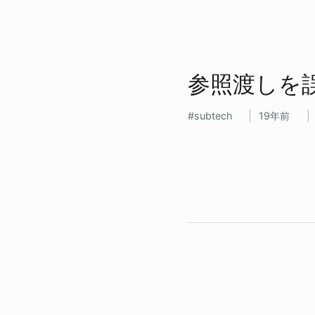
参照渡しを​
subtech
19年前