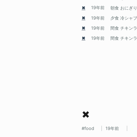
✖
19年前
朝食 おにぎり
✖
19年前
夕食 冷シャ
✖
19年前
間食 チキン
✖
19年前
間食 チキン
✖
food
19年前