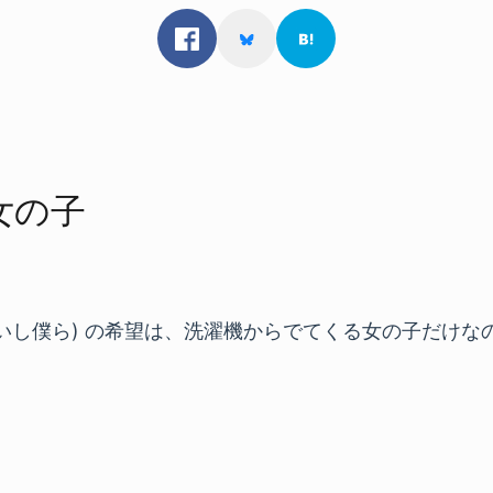
女の​子
ないし僕ら) の希望は、洗濯機からでてくる女の子だけな