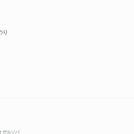
のり
う
食 ザルソバ