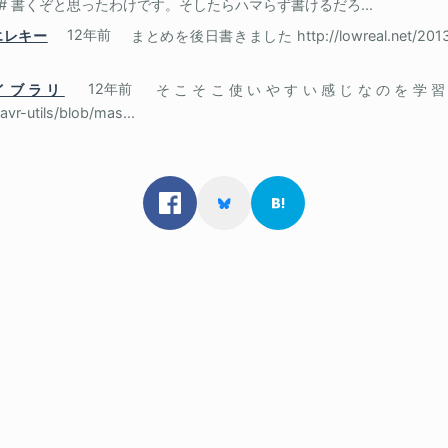
 入れて C# 書くぞと思ったわけです。そしたらハマらず書けるだろ...
型エレキー
12年前
まとめを後日書きました http://lowreal.net/20
のライブラリ
12年前
そこそこ使いやすい感じなのを学習
vr-utils/blob/mas...