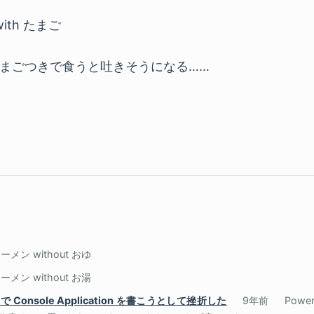
ith たまご
まごつきで食うと吐きそうになる……
メン without おゆ
メン without お湯
ity で Console Application を書こうとして挫折した
9年前
Pow