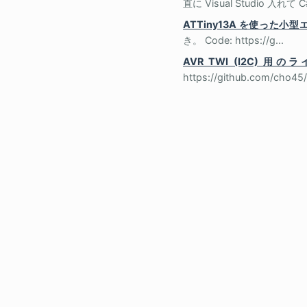
直に Visual Studio
ATTiny13A を使った小
き。 Code: https://g...
AVR TWI (I2C) 用
https://github.com/cho45/a