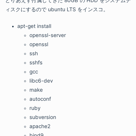
とりあえず付属してきた 80GB の HDD をシステムデ
ィスクにするので ubuntu LTS をインスコ。
apt-get install
openssl-server
openssl
ssh
sshfs
gcc
libc6-dev
make
autoconf
ruby
subversion
apache2
bind9