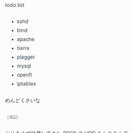
todo list
sshd
bind
apache
tiarra
plagger
mysql
openfl
iptables
めんどくさいな