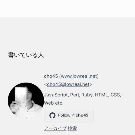
書いている人
cho45 (
www.lowreal.net
)
<
cho45@lowreal.net
>
JavaScript, Perl, Ruby, HTML, CSS,
Web etc
Follow
@cho45
アーカイブ
検索