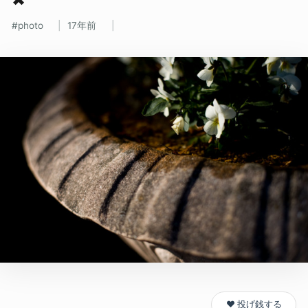
photo
17年前
❤️ 投げ銭する