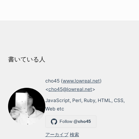
書いている人
cho45 (
www.lowreal.net
)
<
cho45@lowreal.net
>
JavaScript, Perl, Ruby, HTML, CSS,
Web etc
Follow
@cho45
アーカイブ
検索