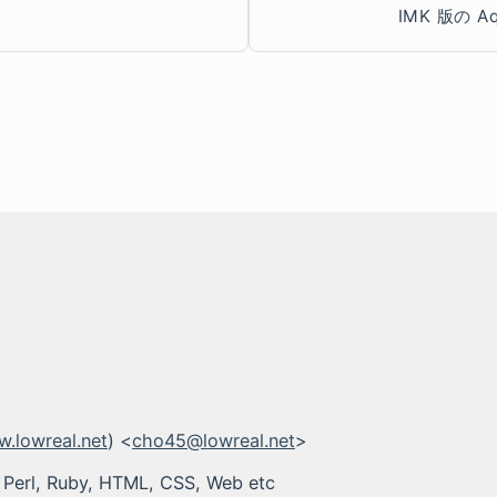
IMK 版の A
.lowreal.net
) <
cho45@lowreal.net
>
 Perl, Ruby, HTML, CSS, Web etc