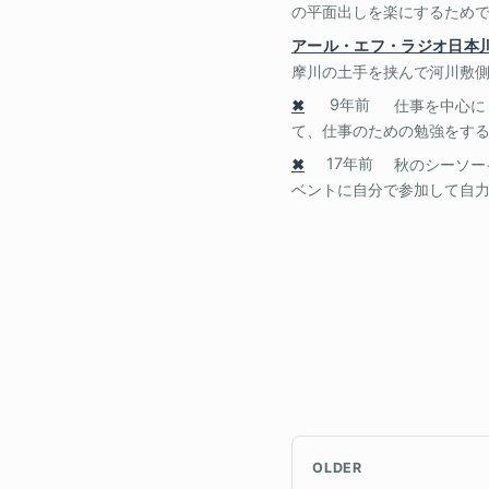
の平面出しを楽にするためで
アール・エフ・ラジオ日本
摩川の土手を挟んで河川敷側に
✖
9年前
仕事を中心に
て、仕事のための勉強をする時
✖
17年前
秋のシーソー
ベントに自分で参加して自力で
OLDER