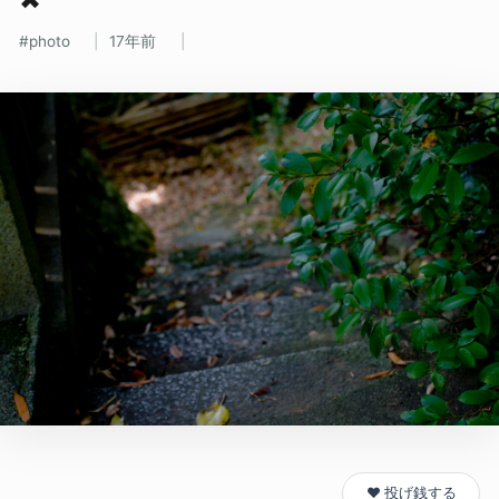
photo
17年前
❤️ 投げ銭する