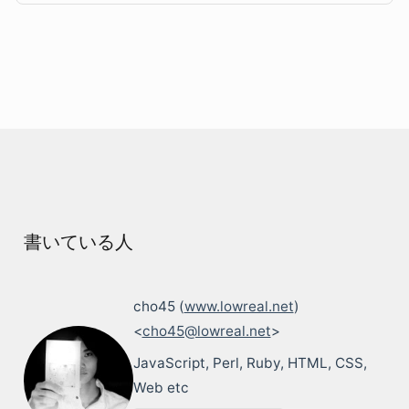
書いている人
cho45 (
www.lowreal.net
)
<
cho45@lowreal.net
>
JavaScript, Perl, Ruby, HTML, CSS,
Web etc