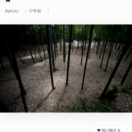
photo
17年前
❤️ 投げ銭する