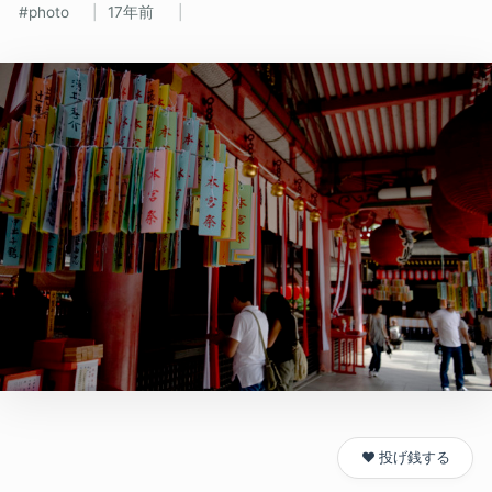
photo
17年前
❤️ 投げ銭する