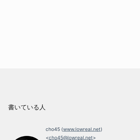
書いている人
cho45 (
www.lowreal.net
)
<
cho45@lowreal.net
>