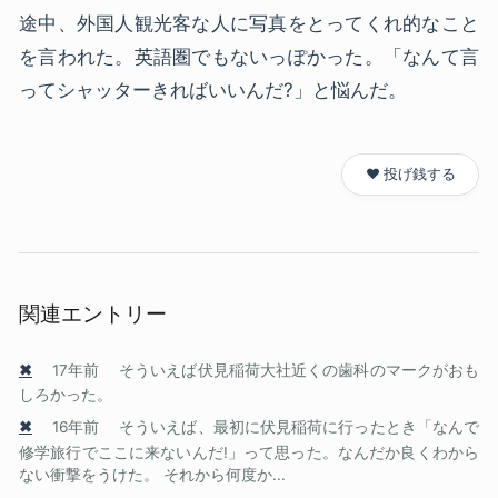
途中、外国人観光客な人に写真をとってくれ的なこと
を言われた。英語圏でもないっぽかった。「なんて言
ってシャッターきればいいんだ?」と悩んだ。
❤️ 投げ銭する
関連エントリー
✖
17年前
そういえば伏見稲荷大社近くの歯科のマークがおも
しろかった。
✖
16年前
そういえば、最初に伏見稲荷に行ったとき「なんで
修学旅行でここに来ないんだ!」って思った。なんだか良くわから
ない衝撃をうけた。 それから何度か...