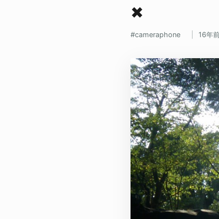
✖
cameraphone
16年