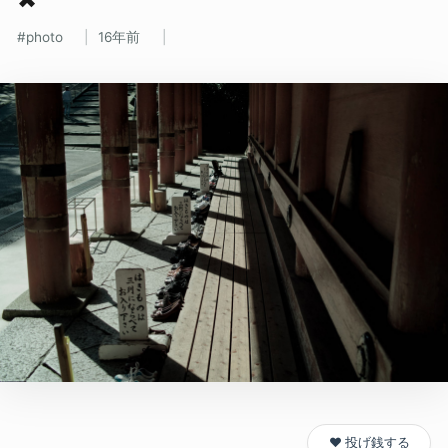
photo
16年前
❤️ 投げ銭する