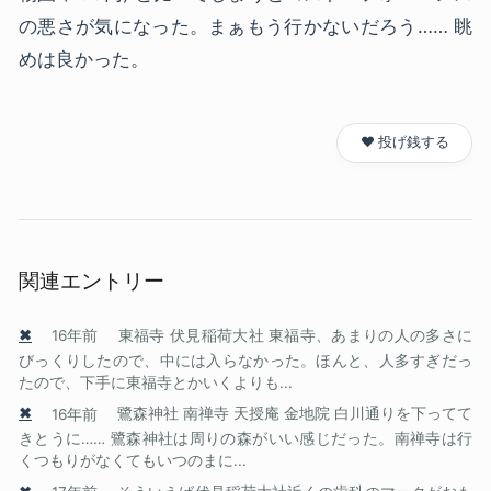
の悪さが気になった。まぁもう行かないだろう…… 眺
めは良かった。
❤️ 投げ銭する
関連エントリー
✖
16年前
東福寺 伏見稲荷大社 東福寺、あまりの人の多さに
びっくりしたので、中には入らなかった。ほんと、人多すぎだっ
たので、下手に東福寺とかいくよりも...
✖
16年前
鷺森神社 南禅寺 天授庵 金地院 白川通りを下ってて
きとうに…… 鷺森神社は周りの森がいい感じだった。南禅寺は行
くつもりがなくてもいつのまに...