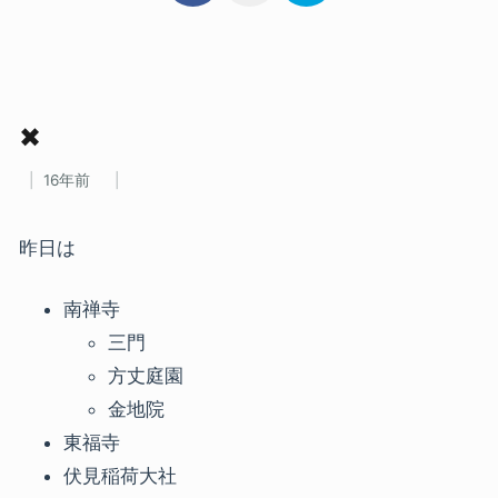
✖
16年前
昨日は
南禅寺
三門
方丈庭園
金地院
東福寺
伏見稲荷大社