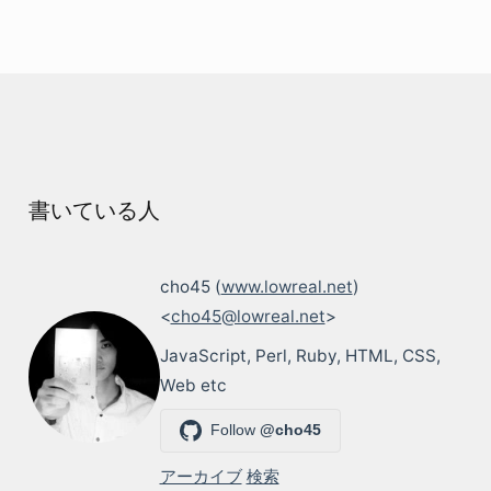
書いている人
cho45 (
www.lowreal.net
)
<
cho45@lowreal.net
>
JavaScript, Perl, Ruby, HTML, CSS,
Web etc
Follow
@cho45
アーカイブ
検索