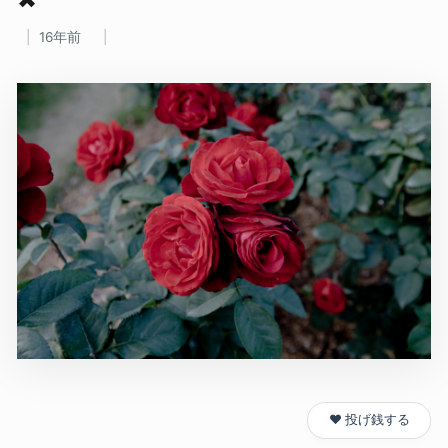
16年前
❤️ 投げ銭する