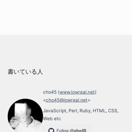
書いている人
cho45 (
www.lowreal.net
)
<
cho45@lowreal.net
>
JavaScript, Perl, Ruby, HTML, CSS,
Web etc
Follow
@cho45