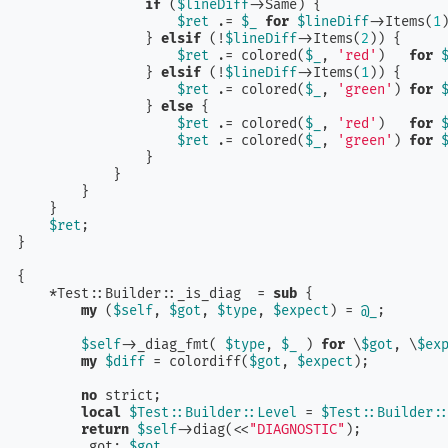
if
 (
$lineDiff
->Same) {

$ret
 .= 
$_
for
$lineDiff
->Items(
1
)
                } 
elsif
 (!
$lineDiff
->Items(
2
)) {

$ret
 .= colored(
$_
, 
'red'
)   
for
                } 
elsif
 (!
$lineDiff
->Items(
1
)) {

$ret
 .= colored(
$_
, 
'green'
) 
for
                } 
else
 {

$ret
 .= colored(
$_
, 
'red'
)   
for
$ret
 .= colored(
$_
, 
'green'
) 
for
                }

            }

        }

    }

$ret
;

}

{

    *Test::Builder::_is_diag  = 
sub
{

my
 (
$self
, 
$got
, 
$type
, 
$expect
) = 
@_
;

$self
->_diag_fmt( 
$type
, 
$_
 ) 
for
 \
$got
, \
$ex
my
$diff
 = colordiff(
$got
, 
$expect
);

no
 strict;

local
$Test::Builder::Level
 = 
$Test::Builder:
return
$self
->diag(<<
"DIAGNOSTIC"
);

         got: 
$got