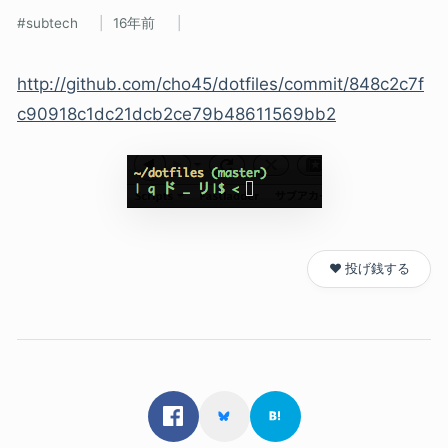
subtech
16年前
http://github.com/cho45/dotfiles/commit/848c2c7f
c90918c1dc21dcb2ce79b48611569bb2
❤️ 投げ銭する