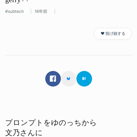
subtech
16年前
❤️ 投げ銭する
プロンプトを​ゆの​っちから​
文乃さんに