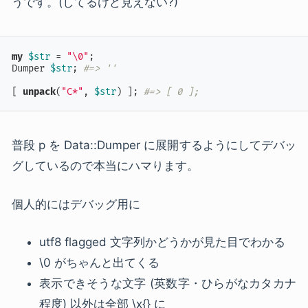
うです。(してるけど見えない?)
my
$str
 = 
"\0"
;

Dumper 
$str
; 
#=> ''
[ 
unpack
(
"C*"
, 
$str
) ]; 
#=> [ 0 ];
普段 p を Data::Dumper に展開するようにしてデバッ
グしているので本当にハマります。
個人的にはデバッグ用に
utf8 flagged 文字列かどうかが見た目でわかる
\0 がちゃんと出てくる
表示できそうな文字 (英数字・ひらがなカタカナ
程度) 以外は全部 \x{} に