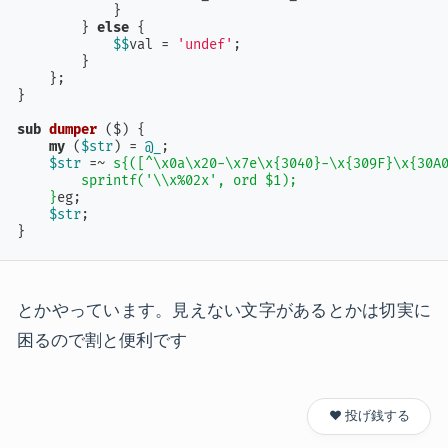
            }

        } 
else
 {

$$
val = 
'undef'
;

        }

    };

}

sub
dumper
 ($) 
{

my
 (
$str
) = 
@_
;

$str
 =~ 
s{([^\x0a\x20-\x7e\x{3040}-\x{309F}\x{30A0
        sprintf('\\x%02x', ord $1);

    }
eg;

$str
;

}
とかやっています。見えない文字があるとかは切実に
困るので割と便利です
❤️ 投げ銭する