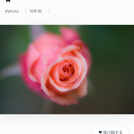
photo
16年前
❤️ 投げ銭する