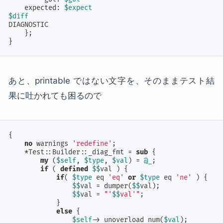
    expected: 
$expect
$diff
DIAGNOSTIC

    };

}
あと、printable ではない文字を、そのままテスト結
果に吐かれても困るので
{

no
 warnings 
'redefine'
;

    *Test::Builder::_diag_fmt = 
sub
{

my
 (
$self
, 
$type
, 
$val
) = 
@_
;

if
 ( 
defined
$$
val ) {

if
( 
$type
 eq 
'eq'
or
$type
 eq 
'ne'
 ) {

$$
val = dumper(
$$
val);

$$
val = 
"'
$$
val'"
;

            }

else
 {

$self
->_unoverload_num(
$val
);
