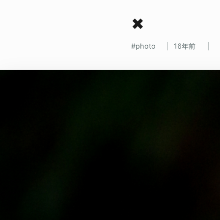
✖
photo
16年前