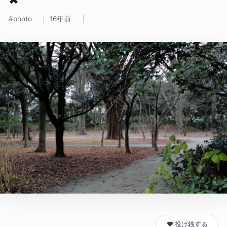
photo
16年前
❤️ 投げ銭する