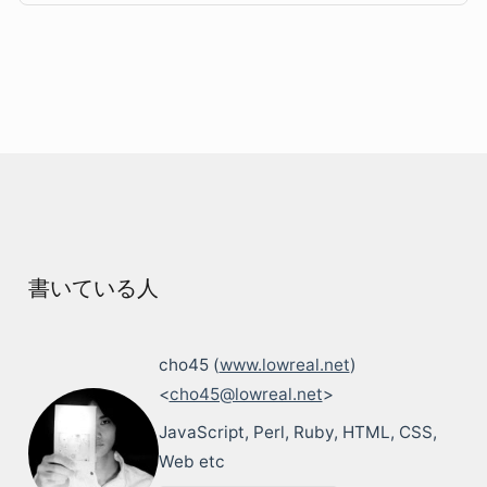
書いている人
cho45 (
www.lowreal.net
)
<
cho45@lowreal.net
>
JavaScript, Perl, Ruby, HTML, CSS,
Web etc