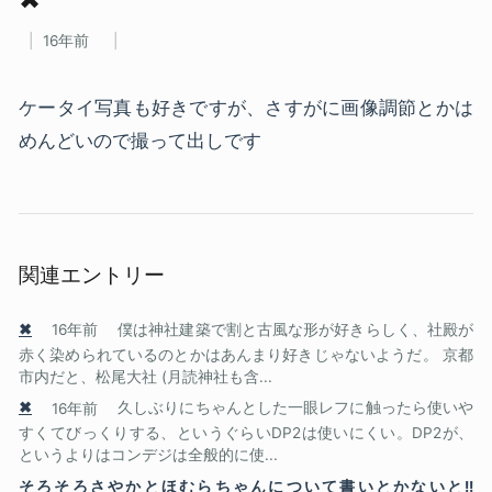
16年前
ケータイ写真も好きですが、さすがに画像調節とかは
めんどいので撮って出しです
関連エントリー
✖
16年前
僕は神社建築で割と古風な形が好きらしく、社殿が
赤く染められているのとかはあんまり好きじゃないようだ。 京都
市内だと、松尾大社 (月読神社も含...
✖
16年前
久しぶりにちゃんとした一眼レフに触ったら使いや
すくてびっくりする、というぐらいDP2は使いにくい。DP2が、
というよりはコンデジは全般的に使...
そろそろさやかとほむらちゃんについて書いとかないと!!