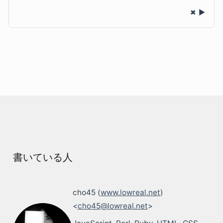
✖
書いている人
cho45 (
www.lowreal.net
)
<
cho45@lowreal.net
>