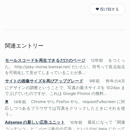
❤️ 投げ銭する
関連エントリー
モールスコードを再生できるだけのページ
12年前
をつくっ
た。 http://play-morse.lowreal.net/ だいたい、符号って長点短点
を可視化して見せてしまっていることが多...
サイトの画像サイズを再びアップグレード
9年前
昨年の4月
にデザインの調整ということで、写真の最大サイズを 1024px ま
で上げていたのですが、これは Google Photos の無料...
✖
14年前
Chrome やら Firefox やら、requestFullscreen に対
応しつつあるブラウザでは写真をクリックしたときにそれを使
う...
Adsense の新しい広告ユニット
10年前
最近になって「関連
コンテンツ」と「ページ単位の広告」というのが beta になって