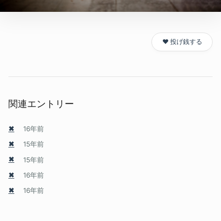
❤️ 投げ銭する
関連エントリー
✖
16年前
✖
15年前
✖
15年前
✖
16年前
✖
16年前