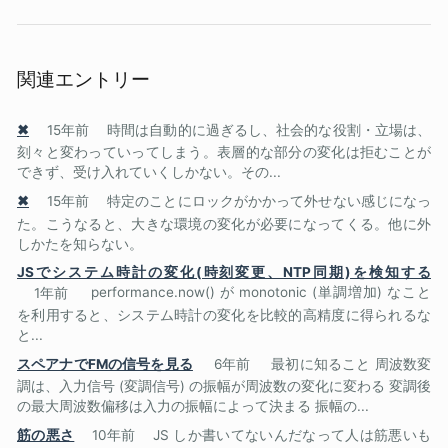
関連エントリー
✖
15年前
時間は自動的に過ぎるし、社会的な役割・立場は、
刻々と変わっていってしまう。表層的な部分の変化は拒むことが
できず、受け入れていくしかない。その...
✖
15年前
特定のことにロックがかかって外せない感じになっ
た。こうなると、大きな環境の変化が必要になってくる。他に外
しかたを知らない。
JSでシステム時計の変化(時刻変更、NTP同期)を検知する
1年前
performance.now() が monotonic (単調増加) なこと
を利用すると、システム時計の変化を比較的高精度に得られるな
と...
スペアナでFMの信号を見る
6年前
最初に知ること 周波数変
調は、入力信号 (変調信号) の振幅が周波数の変化に変わる 変調後
の最大周波数偏移は入力の振幅によって決まる 振幅の...
筋の悪さ
10年前
JS しか書いてないんだなって人は筋悪いも