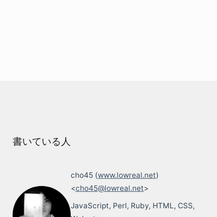
書いている人
cho45 (
www.lowreal.net
)
<
cho45@lowreal.net
>
JavaScript, Perl, Ruby, HTML, CSS,