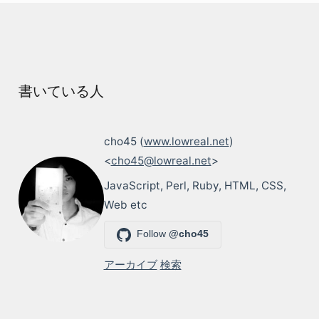
書いている人
cho45 (
www.lowreal.net
)
<
cho45@lowreal.net
>
JavaScript, Perl, Ruby, HTML, CSS,
Web etc
Follow
@cho45
アーカイブ
検索