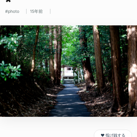
photo
15年前
❤️ 投げ銭する