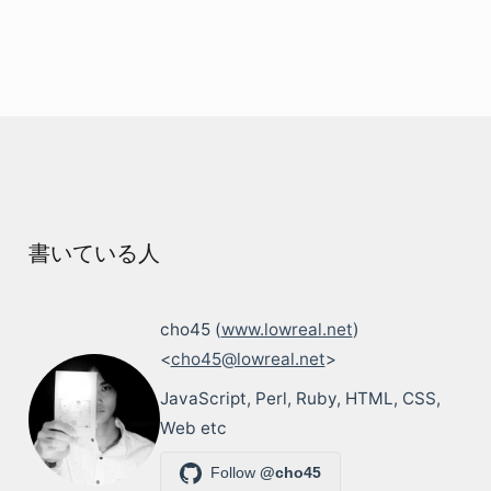
書いている人
cho45 (
www.lowreal.net
)
<
cho45@lowreal.net
>
JavaScript, Perl, Ruby, HTML, CSS,
Web etc
Follow
@cho45