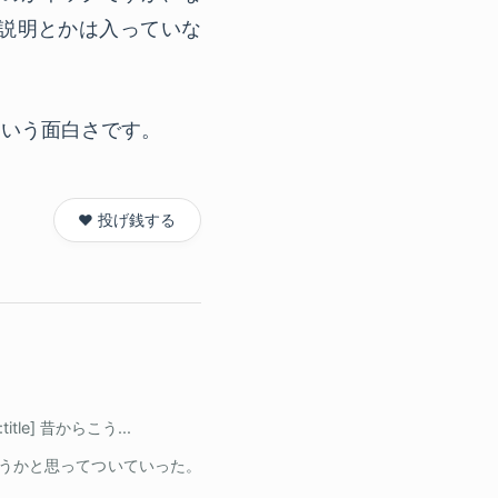
説明とかは入っていな
ういう面白さです。
❤️ 投げ銭する
itle] 昔からこう...
うかと思ってついていった。