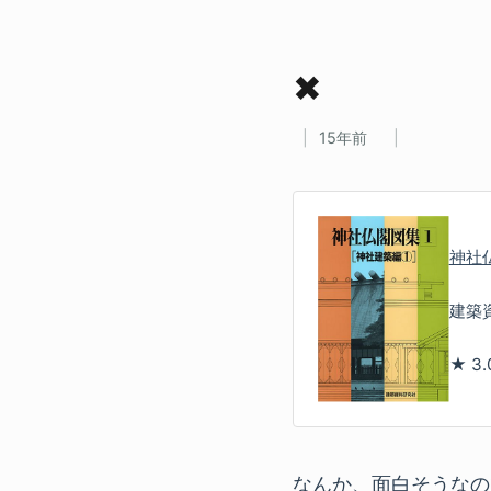
✖
15年前
神社仏
建築
★
3.
なんか、面白そうなの