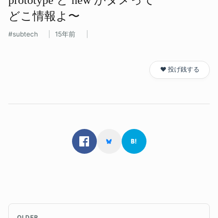
どこ情報よ〜
subtech
15年前
❤️ 投げ銭する
OLDER