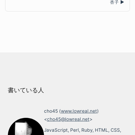
杏子
書いている人
cho45 (
www.lowreal.net
)
<
cho45@lowreal.net
>
JavaScript, Perl, Ruby, HTML, CSS,