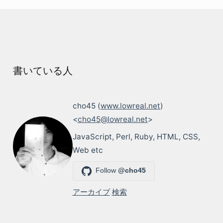
書いている人
cho45 (
www.lowreal.net
)
<
cho45@lowreal.net
>
JavaScript, Perl, Ruby, HTML, CSS,
Web etc
Follow
@cho45
アーカイブ
検索